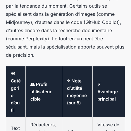
par la tendance du moment. Certains outils se
spécialisent dans la génération d’images (comme
Midjourney), d’autres dans le code (GitHub Copilot),
d’autres encore dans la recherche documentaire
(comme Perplexity). Le tout-en-un peut être
séduisant, mais la spécialisation apporte souvent plus
de précision.
🎯
Caté
⭐ Note
👥 Profil
⚡
gori
d’utilité
utilisateur
Avantage
e
moyenne
cible
principal
d’ou
(sur 5)
til
Rédacteurs,
Vitesse de
Text