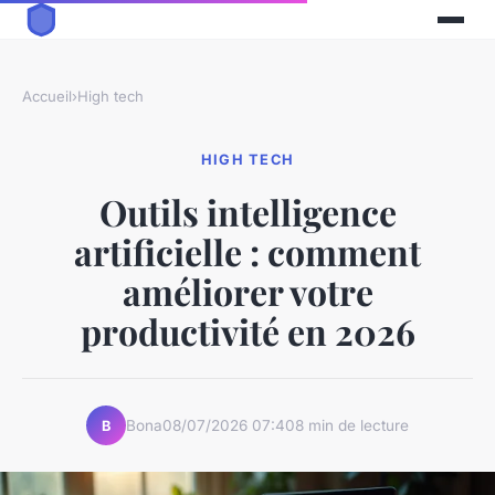
Accueil
›
High tech
HIGH TECH
Outils intelligence
artificielle : comment
améliorer votre
productivité en 2026
Bona
08/07/2026 07:40
8 min de lecture
B