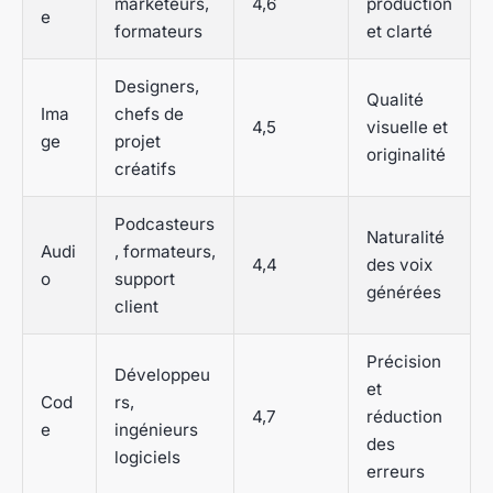
marketeurs,
4,6
production
e
formateurs
et clarté
Designers,
Qualité
Ima
chefs de
4,5
visuelle et
ge
projet
originalité
créatifs
Podcasteurs
Naturalité
Audi
, formateurs,
4,4
des voix
o
support
générées
client
Précision
Développeu
et
Cod
rs,
4,7
réduction
e
ingénieurs
des
logiciels
erreurs