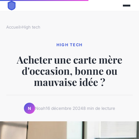
Accueil
›
High tech
HIGH TECH
Acheter une carte mère
d'occasion, bonne ou
mauvaise idée ?
Noah
16 décembre 2024
8 min de lecture
N