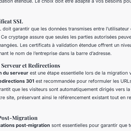
lidation étendue. Le choix doit être adapté à vos besoins po
ficat SSL
L doit garantir que les données transmises entre l’utilisateur 
. Ce cryptage assure que seules les parties autorisées peuv
angées. Les certificats à validation étendue offrent un niv
chant le nom de l’entreprise dans la barre d’adresse.
 Serveur et Redirections
n du serveur
est une étape essentielle lors de la migration
edirections 301
est recommandée pour reformuler les URL
ntit que les visiteurs sont automatiquement dirigés vers la
re site, préservant ainsi le référencement existant tout en r
 Post-Migration
cations post-migration
sont essentielles pour garantir que 