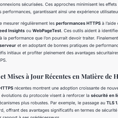
 connexions sécurisées. Ces approches minimisent les effets 
es performances, garantissant ainsi une expérience utilisateur
 de mesurer régulièrement les
performances HTTPS
à l’aide
ed Insights
ou
WebPageTest
. Ces outils aident à identifi
 à la performance que l’on pourrait devoir traiter. Finalemen
serveur
et en adoptant de bonnes pratiques de performanc
fis initiaux et profiter pleinement des avantages sécuritaire
PS.
et Mises à Jour Récentes en Matière de
 HTTPS
récentes montrent une adoption croissante de nouv
 évolutions du protocole visent à renforcer la
sécurité en l
canismes plus robustes. Par exemple, le passage au
TLS 1
, offrant des avantages significatifs en termes de sécurité
 rapport à ses prédécesseurs.