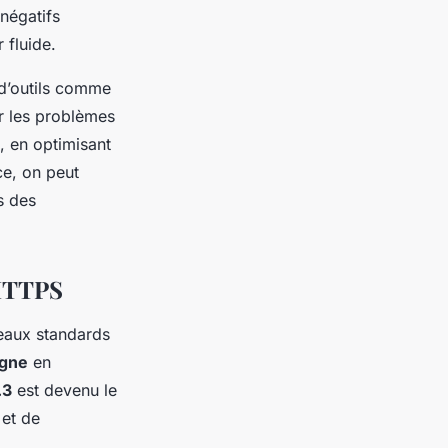
négatifs
 fluide.
 d’outils comme
er les problèmes
t, en optimisant
e, on peut
s des
 HTTPS
eaux standards
igne
en
.3
est devenu le
 et de