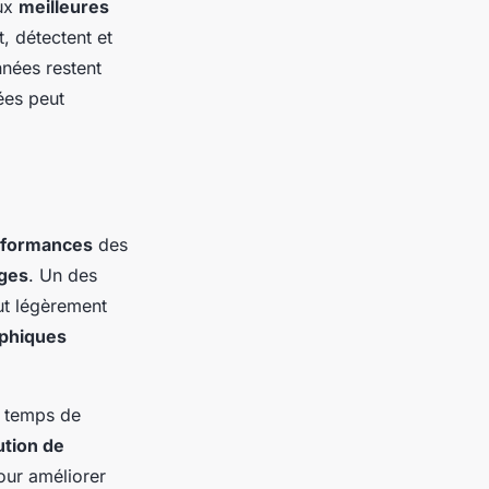
aux
meilleures
t, détectent et
nnées restent
ées peut
erformances
des
ges
. Un des
ut légèrement
phiques
 temps de
ution de
ur améliorer