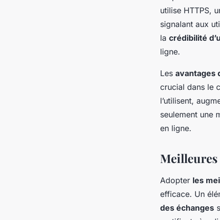
utilise HTTPS, 
signalant aux ut
la
crédibilité d’
ligne.
Les
avantages 
crucial dans le 
l’utilisent, augm
seulement une m
en ligne.
Meilleures
Adopter
les me
efficace. Un élé
des échanges
s