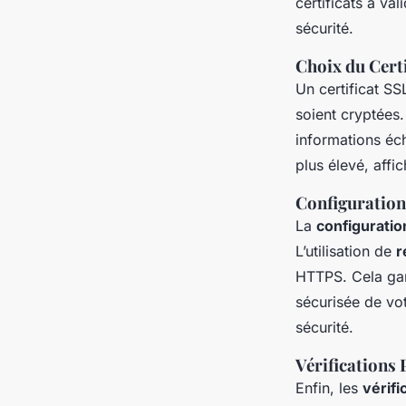
certificats à va
sécurité.
Choix du Certi
Un certificat SS
soient cryptées
informations éch
plus élevé, affi
Configuration
La
configuratio
L’utilisation de
r
HTTPS. Cela gara
sécurisée de vot
sécurité.
Vérifications
Enfin, les
vérifi