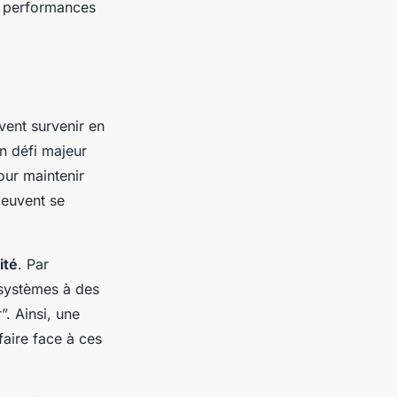
es performances
ent survenir en
un défi majeur
our maintenir
peuvent se
ité
. Par
 systèmes à des
”. Ainsi, une
faire face à ces