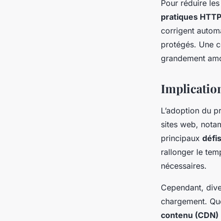
Pour réduire les
pratiques HTT
corrigent automa
protégés. Une c
grandement amo
Implicatio
L’adoption du 
sites web, nota
principaux
défi
rallonger le tem
nécessaires.
Cependant, div
chargement. Que
contenu (CDN)