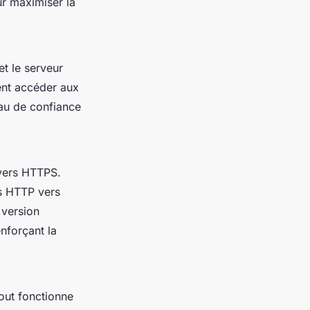
ur maximiser la
et le serveur
ent accéder aux
eau de confiance
 vers HTTPS.
s HTTP vers
 version
enforçant la
tout fonctionne