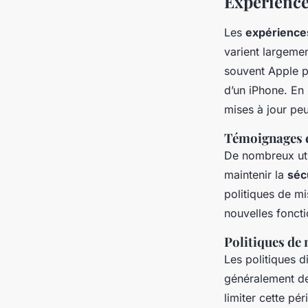
Expériences
Les
expériences
varient largemen
souvent Apple p
d’un iPhone. En
mises à jour pe
Témoignages e
De nombreux uti
maintenir la
séc
politiques de mi
nouvelles foncti
Politiques de 
Les politiques d
généralement d
limiter cette pér