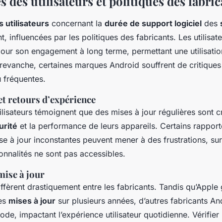
 des utilisateurs et politiques des fabric
 utilisateurs
concernant la
durée de support logiciel
des
t, influencées par les politiques des fabricants. Les utilisat
our son engagement à long terme, permettant une utilisati
 revanche, certaines marques Android souffrent de critiques
u fréquentes.
t retours d’expérience
lisateurs témoignent que des mises à jour régulières sont c
urité
et la performance de leurs appareils. Certains rappor
se à jour inconstantes peuvent mener à des frustrations, su
onnalités ne sont pas accessibles.
mise à jour
iffèrent drastiquement entre les fabricants. Tandis qu’Apple 
es
mises à jour
sur plusieurs années, d’autres fabricants A
iode, impactant l’expérience utilisateur quotidienne. Vérifier 