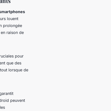
ants
smartphones
eurs louent
on prolongée
 en raison de
ruciales pour
tent que des
rtout lorsque de
garantit
ndroid peuvent
les