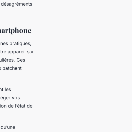
es désagréments
smartphone
nes pratiques,
tre appareil sur
lières. Ces
s patchent
t les
téger vos
on de l’état de
s qu’une