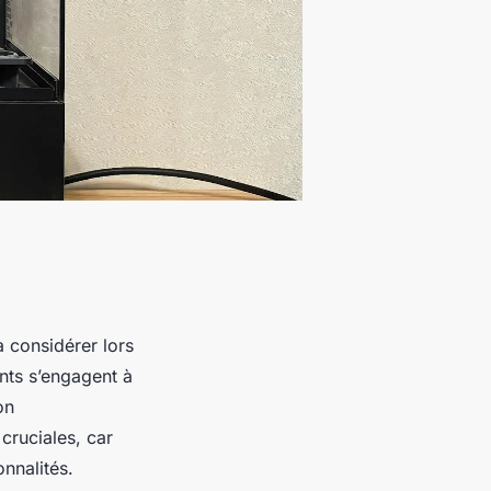
à considérer lors
ants s’engagent à
on
cruciales, car
onnalités.