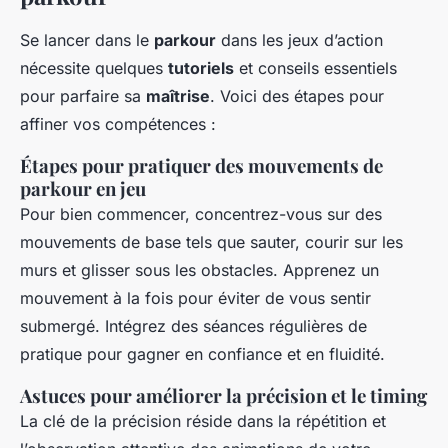
Se lancer dans le
parkour
dans les jeux d’action
nécessite quelques
tutoriels
et conseils essentiels
pour parfaire sa
maîtrise
. Voici des étapes pour
affiner vos compétences :
Étapes pour pratiquer des mouvements de
parkour en jeu
Pour bien commencer, concentrez-vous sur des
mouvements de base tels que sauter, courir sur les
murs et glisser sous les obstacles. Apprenez un
mouvement à la fois pour éviter de vous sentir
submergé. Intégrez des séances régulières de
pratique pour gagner en confiance et en fluidité.
Astuces pour améliorer la précision et le timing
La clé de la précision réside dans la répétition et