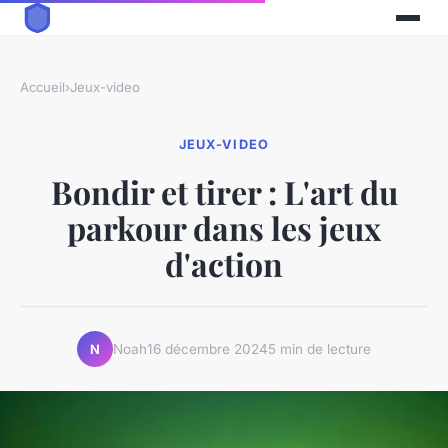
Accueil
›
Jeux-video
JEUX-VIDEO
Bondir et tirer : L'art du
parkour dans les jeux
d'action
Noah
16 décembre 2024
5 min de lecture
N