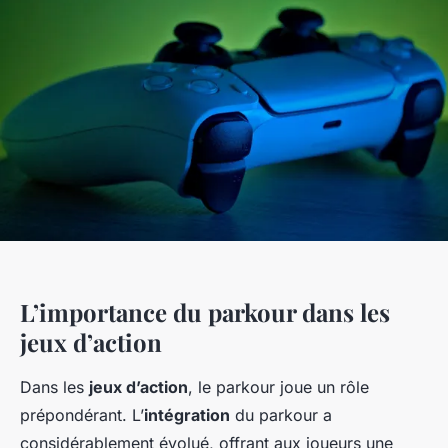
L’importance du parkour dans les
jeux d’action
Dans les
jeux d’action
, le parkour joue un rôle
prépondérant. L’
intégration
du parkour a
considérablement évolué, offrant aux joueurs une