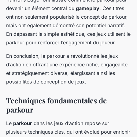
devenir un élément central du
gameplay
. Ces titres
ont non seulement popularisé le concept de parkour,
mais ont également démontré son potentiel narratif.
En dépassant la simple esthétique, ces jeux utilisent le
parkour pour renforcer l’engagement du joueur.
En conclusion, le parkour a révolutionné les jeux
d’action en offrant une expérience riche, engageante
et stratégiquement diverse, élargissant ainsi les
possibilités de conception de jeux.
Techniques fondamentales de
parkour
Le
parkour
dans les jeux d’action repose sur
plusieurs techniques clés, qui ont évolué pour enrichir