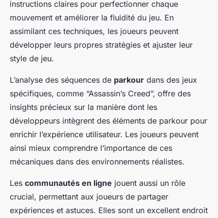
instructions claires pour perfectionner chaque
mouvement et améliorer la fluidité du jeu. En
assimilant ces techniques, les joueurs peuvent
développer leurs propres stratégies et ajuster leur
style de jeu.
L’analyse des séquences de
parkour
dans des jeux
spécifiques, comme “Assassin’s Creed”, offre des
insights précieux sur la manière dont les
développeurs intègrent des éléments de parkour pour
enrichir l’expérience utilisateur. Les joueurs peuvent
ainsi mieux comprendre l’importance de ces
mécaniques dans des environnements réalistes.
Les
communautés en ligne
jouent aussi un rôle
crucial, permettant aux joueurs de partager
expériences et astuces. Elles sont un excellent endroit