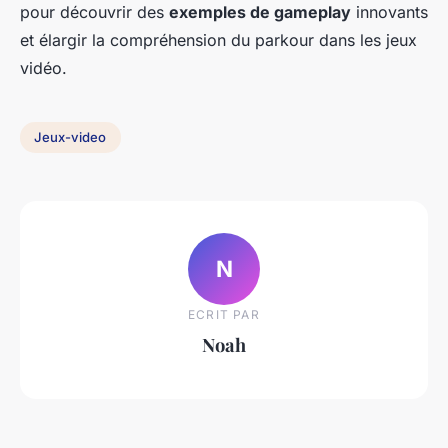
pour découvrir des
exemples de gameplay
innovants
et élargir la compréhension du parkour dans les jeux
vidéo.
Jeux-video
N
ECRIT PAR
Noah