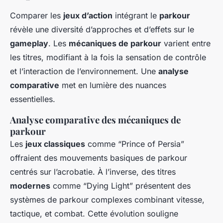
Comparer les
jeux d’action
intégrant le
parkour
révèle une diversité d’approches et d’effets sur le
gameplay
. Les
mécaniques de parkour
varient entre
les titres, modifiant à la fois la sensation de contrôle
et l’interaction de l’environnement. Une
analyse
comparative
met en lumière des nuances
essentielles.
Analyse comparative des mécaniques de
parkour
Les
jeux classiques
comme “Prince of Persia”
offraient des mouvements basiques de parkour
centrés sur l’acrobatie. À l’inverse, des titres
modernes
comme “Dying Light” présentent des
systèmes de parkour complexes combinant vitesse,
tactique, et combat. Cette évolution souligne